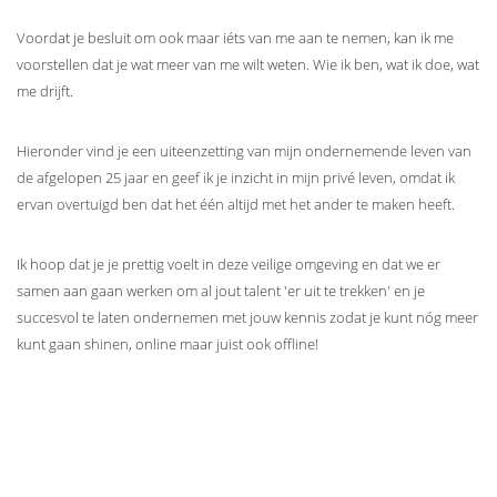
Voordat je besluit om ook maar iéts van me aan te nemen, kan ik me
voorstellen dat je wat meer van me wilt weten. Wie ik ben, wat ik doe, wat
me drijft.
Hieronder vind je een uiteenzetting van mijn ondernemende leven van
de afgelopen 25 jaar en geef ik je inzicht in mijn privé leven, omdat ik
ervan overtuigd ben dat het één altijd met het ander te maken heeft.
Ik hoop dat je je prettig voelt in deze veilige omgeving en dat we er
samen aan gaan werken om al jout talent 'er uit te trekken' en je
succesvol te laten ondernemen met jouw kennis zodat je kunt nóg meer
kunt gaan shinen, online maar juist ook offline!